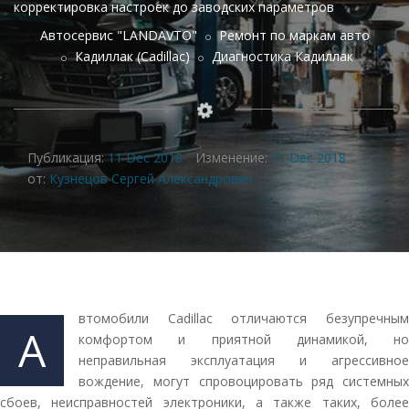
корректировка настроек до заводских параметров
Автосервис "LANDAVTO"
Ремонт по маркам авто
Кадиллак (Cadillac)
Диагностика Кадиллак
Публикация:
11 Dec 2018
Изменение:
11 Dec 2018
от:
Кузнецов Сергей Александрович
втомобили Cadillac отличаются безупречным
А
комфортом и приятной динамикой, но
неправильная эксплуатация и агрессивное
вождение, могут спровоцировать ряд системных
сбоев, неисправностей электроники, а также таких, более