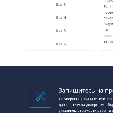
вним
Шаг 3
Если 
пров
Шаг 4
прив
видом
экон
Шаг 5
рань
авто
Шаг 6
Запишитесь на пр
Не уверены в причине неиспра
диагностику на дилерском обо
указанием стоимости работ и 