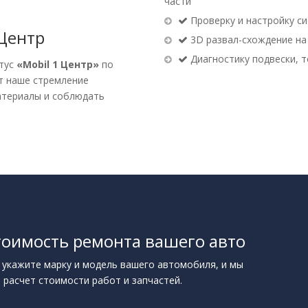
части
Проверку и настройку си
 Центр
3D развал-схождение на
Диагностику подвески, 
атус
«Mobil 1 Центр»
по
т наше стремление
атериалы и соблюдать
тоимость ремонта вашего авто
 укажите марку и модель вашего автомобиля, и мы
 расчет стоимости работ и запчастей.