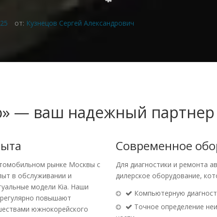
025
от:
Кузнецов Сергей Александрович
о» — ваш надежный партнер
пыта
Современное обо
втомобильном рынке Москвы с
Для диагностики и ремонта а
пыт в обслуживании и
дилерское оборудование, кот
туальные модели Kia. Наши
Компьютерную диагности
 регулярно повышают
Точное определение неи
вшествами южнокорейского