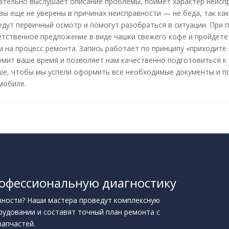
ательно выслушает описание проблемы, поймет характер неиспр
вы еще не уверены в причинах неисправности — не беда, так ка
едут первичный осмотр и помогут разобраться в ситуации. При 
етственное предложение в виде чашки свежего кофе и пройдете
 на процесс ремонта. Запись работает по принципу «приходите 
омит ваше время и позволяет нам качественно подготовиться к 
ше, чтобы мы успели оформить все необходимые документы и 
мобиле.
офессиональную диагностику
вности? Наши мастера проведут комплексную
рудовании и составят точный план ремонта с
запчастей.