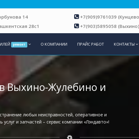
Горбунова 14
+7(909)9761039 (Кунцево
Ташкентская 28с1
+7(903)5895058 (Выхино
БИЛЕЙ
О КОМПАНИИ
ПРАЙС РАБОТ
КОНТАКТЫ
ремонт
) в Выхино-Жулебино и
устранение любых неисправностей, оперативное и
 услуг и запчастей – сервис компании «Лэндавто»!