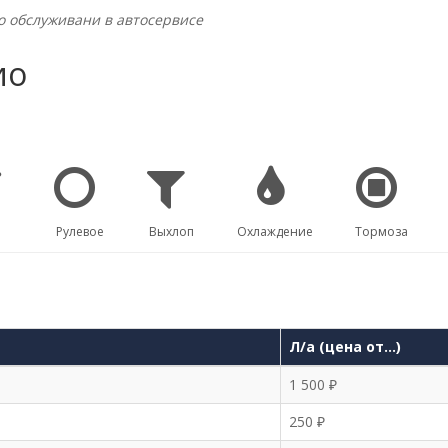
о обслуживани в автосервисе
ио
Рулевое
Выхлоп
Охлаждение
Тормоза
Л/а (цена от…)
1 500 ₽
250 ₽