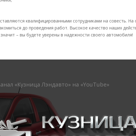
оставляются квалифицированными сотрудниками на совесть. На
акомиться до проведения работ. Высокое качество наших дейс
 значит – вы будете уверены в надежности своего автомобиля!
анал «Кузница Лэндавто» на «YouTube»