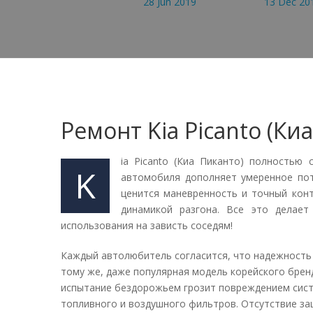
Публикация:
28 Jun 2019
Изменение:
13 Dec 20
Ремонт Kia Picanto (Ки
ia Picanto (Киа Пиканто) полностью
K
автомобиля дополняет умеренное пот
ценится маневренность и точный конт
динамикой разгона. Все это делае
использования на зависть соседям!
Каждый автолюбитель согласится, что надежность 
тому же, даже популярная модель корейского брен
испытание бездорожьем грозит повреждением сист
топливного и воздушного фильтров. Отсутствие з