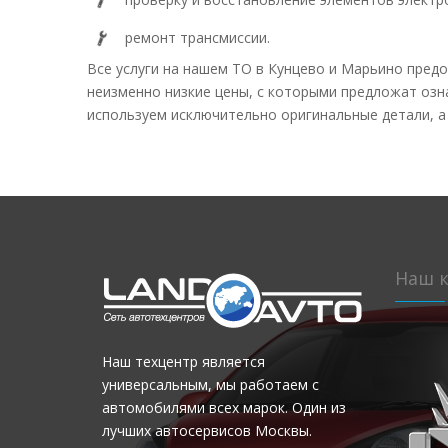
ремонт трансмиссии.
Все услуги на нашем ТО в Кунцево и Марьино пред
неизменно низкие цены, с которыми предложат озн
используем исключительно оригинальные детали, а
Наш к
Наш техцентр является
универсальным, мы работаем с
автомобилями всех марок. Один из
лучших автосервисов Москвы.