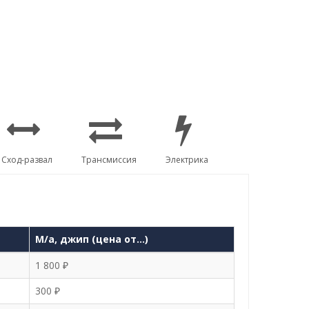
Сход-развал
Трансмиссия
Электрика
М/а, джип (цена от…)
1 800 ₽
300 ₽