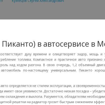
19
от:
Кузнецов Сергей Александрович
а Пиканто) в автосервисе в 
 соответствует духу времени и олицетворяет задор, мощь и 
ребление топлива. Компактное и практичное авто признано 
роль над ходом разгона. В свою очередь, 1,2 объемный двиг
т автомобиль по-настоящему универсальным. Пиканто хоро
авто определяется не стилем эксплуатации, а своевременност
да имеет свои уязвимости. Достаточно низкая посадка – убедит
ем охлаждения и выхлопа. Разумеется, обладателям необходим
ащитной решетки на радиатор грозит быстрым снижением эффе