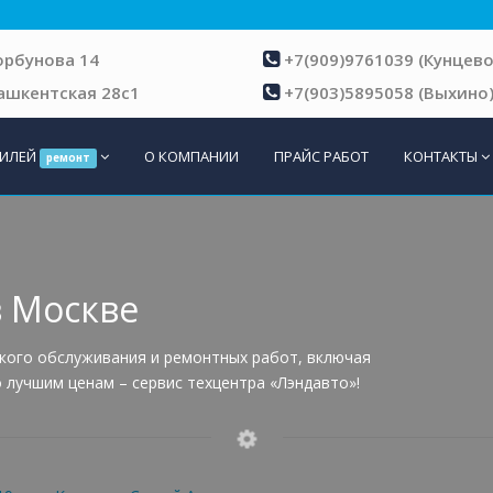
Горбунова 14
+7(909)9761039 (Кунцево
Ташкентская 28с1
+7(903)5895058 (Выхино
БИЛЕЙ
О КОМПАНИИ
ПРАЙС РАБОТ
КОНТАКТЫ
ремонт
в Москве
ского обслуживания и ремонтных работ, включая
о лучшим ценам – сервис техцентра «Лэндавто»!