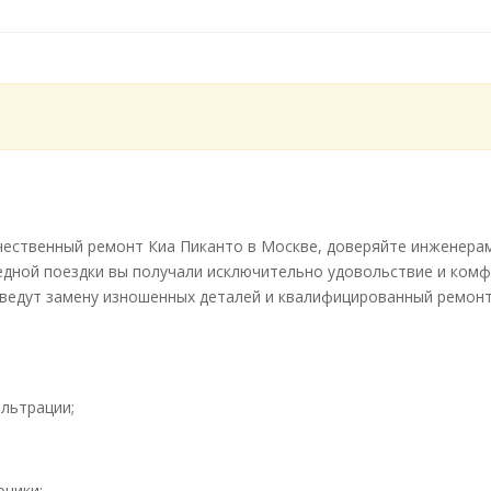
чественный ремонт Киа Пиканто в Москве, доверяйте инженерам
едной поездки вы получали исключительно удовольствие и ком
зведут замену изношенных деталей и квалифицированный ремонт
льтрации;
оники;