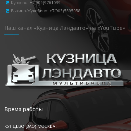
Кунцево: +7(909)9761039
Выхино-Жулебино: +7(903)5895058
Наш канал «Кузница Лэндавто» на «YouTube»
Время работы
КУНЦЕВО (ЗАО) МОСКВА :