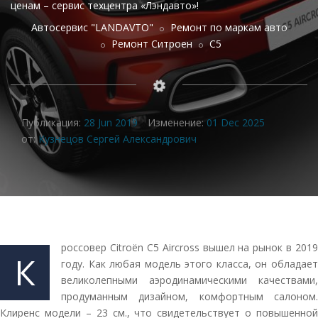
ценам – сервис техцентра «Лэндавто»!
Автосервис "LANDAVTO"
Ремонт по маркам авто
Ремонт Ситроен
C5
Публикация:
28 Jun 2019
Изменение:
01 Dec 2025
от:
Кузнецов Сергей Александрович
россовер Citroën C5 Aircross вышел на рынок в 2019
К
году. Как любая модель этого класса, он обладает
великолепными аэродинамическими качествами,
продуманным дизайном, комфортным салоном.
Клиренс модели – 23 см., что свидетельствует о повышенной