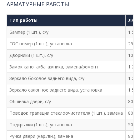
АРМАТУРНЫЕ РАБОТЫ
Тип работы
Л/а 
Бампер (1 шт.), с/у
1 500
ГОС номер (1 шт.), установка
250 ₽
Дворники (1 шт.), с/у
100 ₽
Замок капота/багажника, замена/ремонт
1 200
Зеркало боковое заднего вида, с/у
1 200
Зеркало салонное заднего вида, установка
1 500
Обшивка двери, с/у
800 ₽
Поводок трапеции стеклоочистителя (1 шт.), замена
800 ₽
Подкрылки (1 шт.), установка
500 ₽
Ручка двери (нар./вн.), замена
800 ₽