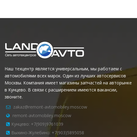
Наш техцентр является универсальным, мы работаем с
автомобилями всех марок. Один из лучших автосервисов
Москвы. Компания имеет магазины запчастей на авторынке
в Кунцево. В связи с расширением имеются вакансии,
звоните.
zakaz@remont-avtomobiley.moscow
remont-avtomobiley.moscow
Кунцево: +7(909)9761039
Выхино-Жулебино: +7(903)5895058