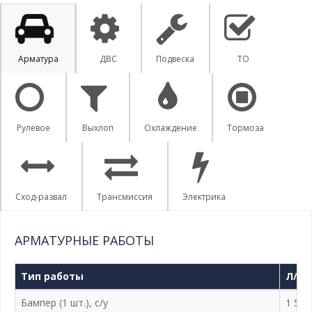
Арматура
ДВС
Подвеска
ТО
Рулевое
Выхлоп
Охлаждение
Тормоза
Сход-развал
Трансмиссия
Электрика
АРМАТУРНЫЕ РАБОТЫ
Тип работы
Л/а 
Бампер (1 шт.), с/у
1 500