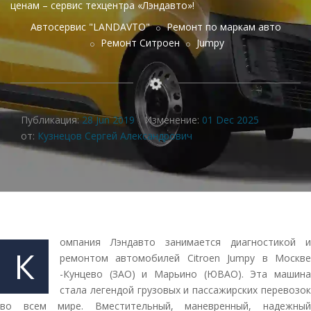
ценам – сервис техцентра «Лэндавто»!
Автосервис "LANDAVTO"
Ремонт по маркам авто
Ремонт Ситроен
Jumpy
Публикация:
28 Jun 2019
Изменение:
01 Dec 2025
от:
Кузнецов Сергей Александрович
омпания Лэндавто занимается диагностикой и
К
ремонтом автомобилей Citroen Jumpy в Москве
-Кунцево (ЗАО) и Марьино (ЮВАО). Эта машина
стала легендой грузовых и пассажирских перевозок
во всем мире. Вместительный, маневренный, надежный