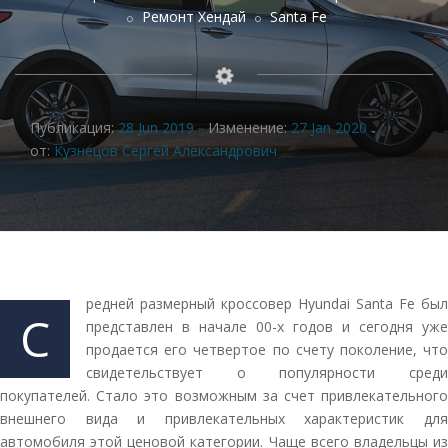
Ремонт Хендай
Santa Fe
Публикация:
28 Jun 2019
Изменение:
27 Jan 2020
от:
Кузнецов Сергей Александрович
редней размерный кроссовер Hyundai Santa Fe был
С
представлен в начале 00-х годов и сегодня уже
продается его четвертое по счету поколение, что
свидетельствует о популярности среди
покупателей. Стало это возможным за счет привлекательного
внешнего вида и привлекательных характеристик для
автомобиля этой ценовой категории. Чаще всего владельцы из