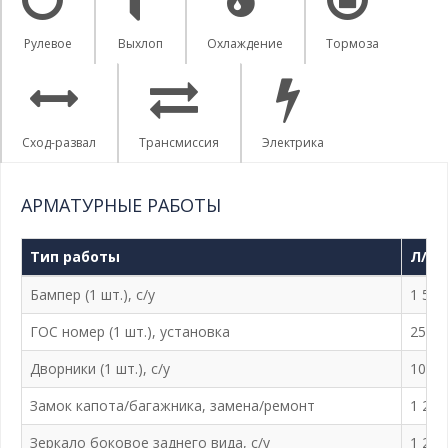
Рулевое
Выхлоп
Охлаждение
Тормоза
Сход-развал
Трансмиссия
Электрика
АРМАТУРНЫЕ РАБОТЫ
Тип работы
Л/а 
Бампер (1 шт.), с/у
1 500
ГОС номер (1 шт.), установка
250 ₽
Дворники (1 шт.), с/у
100 ₽
Замок капота/багажника, замена/ремонт
1 200
Зеркало боковое заднего вида, с/у
1 200