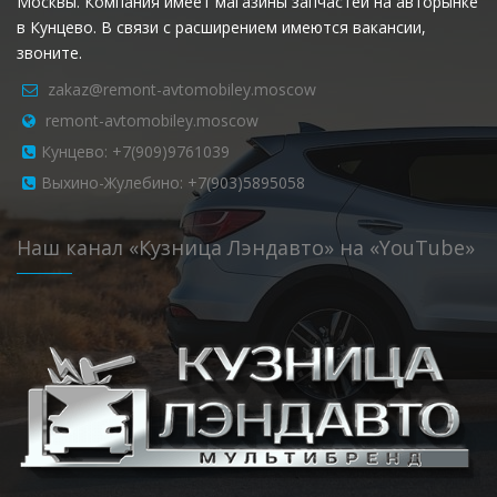
Москвы. Компания имеет магазины запчастей на авторынке
в Кунцево. В связи с расширением имеются вакансии,
звоните.
zakaz@remont-avtomobiley.moscow
remont-avtomobiley.moscow
Кунцево: +7(909)9761039
Выхино-Жулебино: +7(903)5895058
Наш канал «Кузница Лэндавто» на «YouTube»