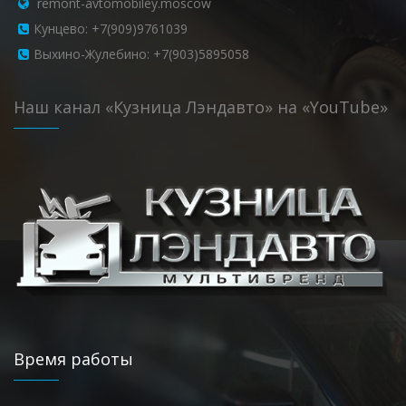
remont-avtomobiley.moscow
Кунцево: +7(909)9761039
Выхино-Жулебино: +7(903)5895058
Наш канал «Кузница Лэндавто» на «YouTube»
Время работы