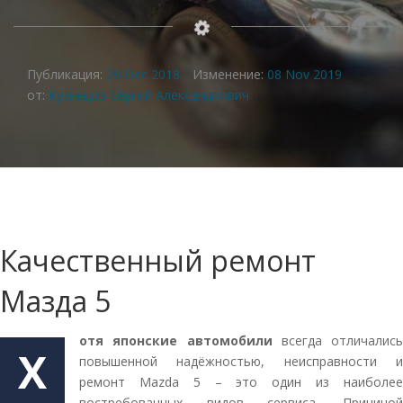
Публикация:
28 Dec 2018
Изменение:
08 Nov 2019
от:
Кузнецов Сергей Александрович
Качественный ремонт
Мазда 5
отя японские автомобили
всегда отличались
Х
повышенной надёжностью, неисправности и
ремонт Mazda 5 – это один из наиболее
востребованных видов сервиса. Причиной