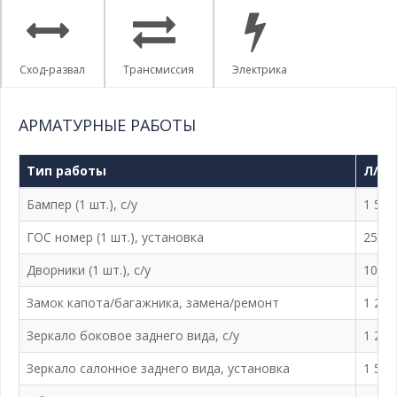
Сход-развал
Трансмиссия
Электрика
АРМАТУРНЫЕ РАБОТЫ
Тип работы
Л/а 
Бампер (1 шт.), с/у
1 500
ГОС номер (1 шт.), установка
250 ₽
Дворники (1 шт.), с/у
100 ₽
Замок капота/багажника, замена/ремонт
1 200
Зеркало боковое заднего вида, с/у
1 200
Зеркало салонное заднего вида, установка
1 500