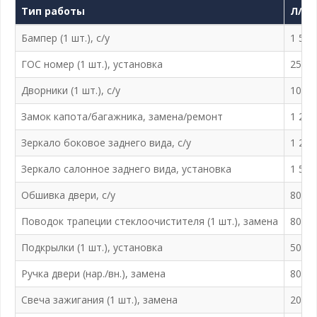
Тип работы
Л/а 
Бампер (1 шт.), с/у
1 500
ГОС номер (1 шт.), установка
250 ₽
Дворники (1 шт.), с/у
100 ₽
Замок капота/багажника, замена/ремонт
1 200
Зеркало боковое заднего вида, с/у
1 200
Зеркало салонное заднего вида, установка
1 500
Обшивка двери, с/у
800 ₽
Поводок трапеции стеклоочистителя (1 шт.), замена
800 ₽
Подкрылки (1 шт.), установка
500 ₽
Ручка двери (нар./вн.), замена
800 ₽
Свеча зажигания (1 шт.), замена
200 ₽