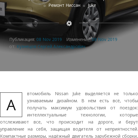
Ремонт Ниссан
Juke
Публикация:
08 Nov 2019
Изменение:
08 Nov 2019
от:
Кузнецов Сергей Александрович
втомобиль Nissan Juke выделяется не только
А
узнаваемым дизайном. В нём есть всё, чтобы
получать максимум удовольствия от поездок:
интеллектуальные технологии, которые
отслеживают все, что происходит на дороге, и берут
управление на себя, защищая водителя от неприятностей.
Компактные размеры, надёжный двигатель зарубежной сборки,