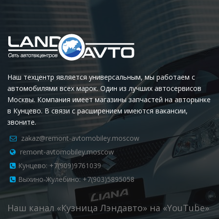
Наш техцентр является универсальным, мы работаем с
автомобилями всех марок. Один из лучших автосервисов
Москвы. Компания имеет магазины запчастей на авторынке
в Кунцево. В связи с расширением имеются вакансии,
звоните.
zakaz@remont-avtomobiley.moscow
remont-avtomobiley.moscow
Кунцево: +7(909)9761039
Выхино-Жулебино: +7(903)5895058
Наш канал «Кузница Лэндавто» на «YouTube»