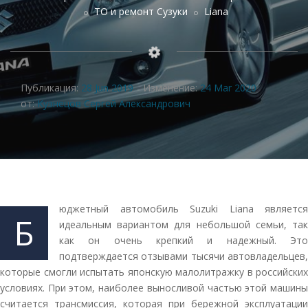
ТО и ремонт Сузуки
Liana
Публикация:
28 Jun 2019
Изменение:
24 Mar 2020
от:
Кузнецов Сергей Александрович
юджетный автомобиль Suzuki Liana является
Б
идеальным вариантом для небольшой семьи, так
как он очень крепкий и надежный. Это
подтверждается отзывами тысячи автовладельцев,
которые смогли испытать японскую малолитражку в российских
условиях. При этом, наиболее выносливой частью этой машины
считается трансмиссия, которая при бережной эксплуатации