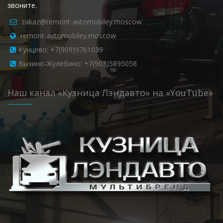
звоните.
zakaz@remont-avtomobiley.moscow
remont-avtomobiley.moscow
Кунцево: +7(909)9761039
Выхино-Жулебино: +7(903)5895058
Наш канал «Кузница Лэндавто» на «YouTube»