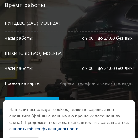
Время работы
КУНЦЕВО (ЗАО) МОСКВА :
Часы работы:
с 9.00 - до 21.00 без вых.
ВЫХИНО (ЮВАО) МОСКВА:
Часы работы:
с 9.00 - до 21.00 без вых.
Проезд на карте:
Адреса, телефон и схема проезда .
ЗАПИСЬ НА РЕМОНТ
Наш сайт использует cookies, включая сервисы веб-
аналитики (файлы с данными о прошлых посещениях
сайта). Продолжая пользоваться сайтом, вы соглашаетесь
с
политикой конфиденциальности
.