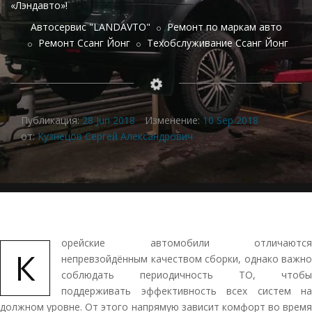
«Лэндавто»!
Автосервис "LANDAVTO"
Ремонт по маркам авто
Ремонт Ссанг Йонг
Техобслуживание Ссанг Йонг
Публикация:
28 Jun 2018
Изменение:
10 Sep 2018
от:
Кузнецов Сергей Александрович
орейские автомобили отличаются
К
непревзойдённым качеством сборки, однако важно
соблюдать периодичность ТО, чтобы
поддерживать эффективность всех систем на
должном уровне. От этого напрямую зависит комфорт во время